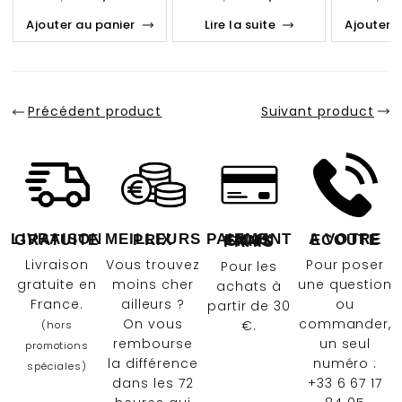
Ajouter au panier
Lire la suite
Ajouter 
Précédent product
Suivant product
LIVRAISON GRATUITE
MEILLEURS PRIX
A VOTRE ECOUTE
PAIEMENT EN 4X SANS FRAIS
Livraison
Vous trouvez
Pour poser
Pour les
gratuite en
moins cher
une question
achats à
France.
ailleurs ?
ou
partir de 30
On vous
commander,
€.
(hors
rembourse
un seul
promotions
la différence
numéro :
spéciales)
dans les 72
+33 6 67 17