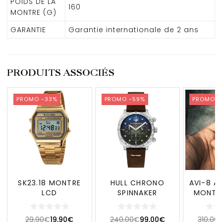
POIDS DE LA
160
MONTRE (G)
GARANTIE
Garantie internationale de 2 ans
PRODUITS ASSOCIÉS
PROMO -33%
PROMO -59%
PROMO -
SK23.18 MONTRE
HULL CHRONO
AVI-8 A
LCD
SPINNAKER
MONTR
HAWKE
DUAL 
29,90
€
19,90
€
240,00
€
99,00
€
310,00