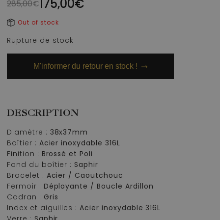
175,00
€
285,00
€
Out of stock
Rupture de stock
M'informer du retour en stock !
DESCRIPTION
Diamètre :
38x37mm
Boîtier :
Acier inoxydable 316L
Finition :
Brossé et Poli
Fond du boîtier :
Saphir
Bracelet :
Acier / Caoutchouc
Fermoir :
Déployante / Boucle Ardillon
Cadran :
Gris
Index et aiguilles :
Acier inoxydable 316L
Verre :
Saphir