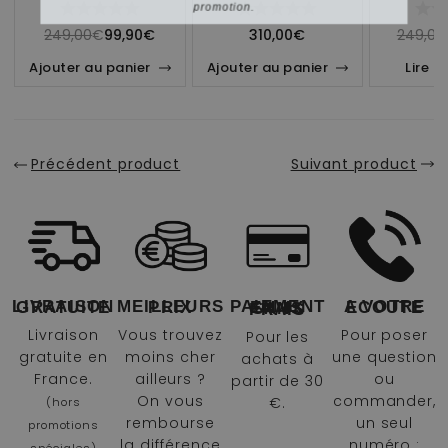
09
AV-4
*Offre non cumulable avec les produits déjà en
promotion.
249,00
€
99,90
€
310,00
€
249,00
Ajouter au panier
Ajouter au panier
Lire la
Précédent product
Suivant product
LIVRAISON GRATUITE
MEILLEURS PRIX
A VOTRE ECOUTE
PAIEMENT EN 4X SANS FRAIS
Livraison
Vous trouvez
Pour poser
Pour les
gratuite en
moins cher
une question
achats à
France.
ailleurs ?
ou
partir de 30
On vous
commander,
€.
(hors
rembourse
un seul
promotions
la différence
numéro :