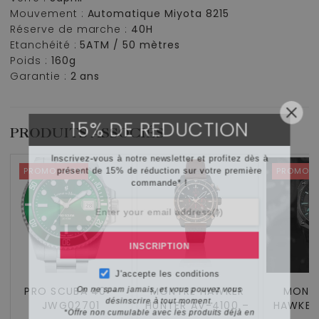
Mouvement :
Automatique Miyota 8215
Réserve de marche :
40H
Etanchéité :
5ATM / 50 mètres
Poids :
160g
Garantie :
2 ans
15% DE REDUCTION
PRODUITS ASSOCIÉS
Inscrivez-vous à notre newsletter et profitez dès à
présent de 15% de réduction sur votre première
PROMO -60%
PROMO -
commande* !
INSCRIPTION
J'accepte les
conditions
PRO SCUBA 40 –
MONTRE HAWKER
MONTR
On ne spam jamais, et vous pouvez vous
JWG02701
HUNTER AV-4100 –
HAWKER
désinscrire à tout moment.