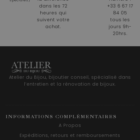
spéciales)
dans les 72
+33 6 67 17
heures qui
84 05
suivent votre
tous les
achat.
jours 9h-
20hrs.
Atelier du Bijou, bijoutier conseil, spécialisé dans
l’entretien et la rénovation de bijoux.
INFORMATIONS COMPLÉMENTAIRES
A Propos
Expéditions, retours et remboursements