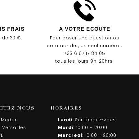
NS FRAIS
A VOTRE ECOUTE
r de 30 €.
Pour poser une question ou
commander, un seul numéro :
+33 6 67 17 84 05
tous les jours 9h-20hrs.
CTEZ NOUS
HORAIRES
0 Medon
Lundi
: Sur rendez-vous
 Versailles
Mardi
: 10:00 – 20:00
CE
Mercredi
: 10:00 – 20:00