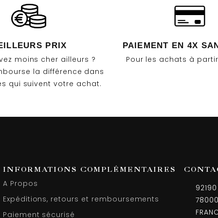
EILLEURS PRIX
PAIEMENT EN 4X SA
vez moins cher ailleurs ?
Pour les achats à parti
bourse la différence dans
es qui suivent votre achat.
INFORMATIONS COMPLÉMENTAIRES
CONTA
A Propos
9219
Expéditions, retours et remboursements
78000
FRAN
Paiement sécurisé