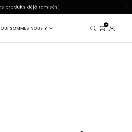
s produits déjà remisés)
0
QUI SOMMES NOUS ?