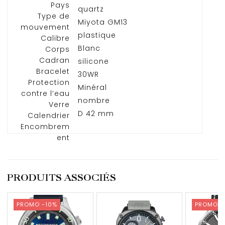
Pays
quartz
Type de
Miyota
GM13
mouvement
plastique
Calibre
Blanc
Corps
Cadran
silicone
Bracelet
30WR
Protection
Minéral
contre l’eau
nombre
Verre
D 42 mm
Calendrier
Encombrem
ent
PRODUITS ASSOCIÉS
PROMO -10%
PROMO -