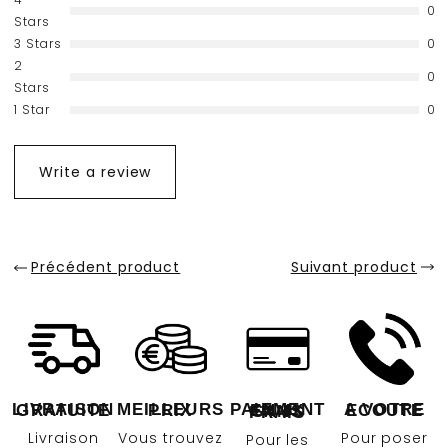
0
Stars
3 Stars
0
2
0
Stars
1 Star
0
Write a review
Précédent product
Suivant product
LIVRAISON GRATUITE
MEILLEURS PRIX
A VOTRE ECOUTE
PAIEMENT EN 4X SANS FRAIS
Livraison
Vous trouvez
Pour poser
Pour les