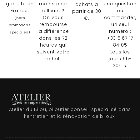
gratuite en
moins cher
une question
achats à
France.
ailleurs ?
ou
partir de 30
On vous
commander,
€.
(hors
rembourse
un seul
promotions
la différence
numéro :
spéciales)
dans les 72
+33 6 67 17
heures qui
84 05
suivent votre
tous les
achat.
jours 9h-
20hrs.
Atelier du Bijou, bijoutier conseil, spécialisé dans
l’entretien et la rénovation de bijoux.