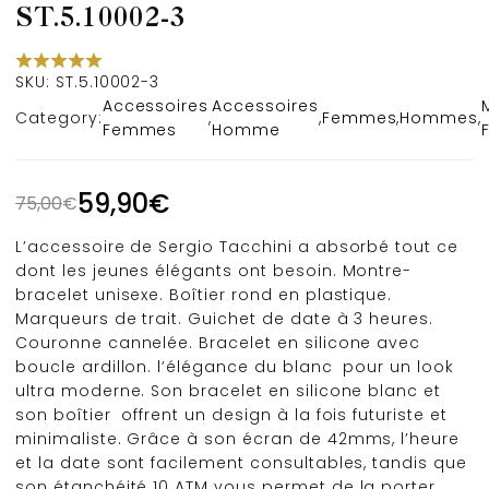
ST.5.10002-3
SKU:
ST.5.10002-3
Accessoires
Accessoires
Category:
,
,
Femmes
,
Hommes
,
Femmes
Homme
59,90
€
75,00
€
L’accessoire de Sergio Tacchini a absorbé tout ce
dont les jeunes élégants ont besoin. Montre-
bracelet unisexe. Boîtier rond en plastique.
Marqueurs de trait. Guichet de date à 3 heures.
Couronne cannelée. Bracelet en silicone avec
boucle ardillon. l’élégance du blanc pour un look
ultra moderne. Son bracelet en silicone blanc et
son boîtier offrent un design à la fois futuriste et
minimaliste. Grâce à son écran de 42mms, l’heure
et la date sont facilement consultables, tandis que
son étanchéité 10 ATM vous permet de la porter