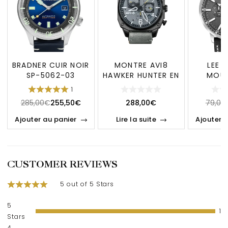
BRADNER CUIR NOIR
MONTRE AVI8
LEE 
SP-5062-03
HAWKER HUNTER EN
MOU
CUIR
MULTI
1
285,00
€
255,50
€
288,00
€
79,00
Ajouter au panier
Lire la suite
Ajouter 
CUSTOMER REVIEWS
5 out of 5 Stars
5
1
Stars
4