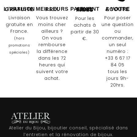
LIVRAISON GRATUITE
MEILLEURS PRIX
A VOTRE ECOUTE
PAIEMENT EN 4X SANS FRAIS
Livraison
Vous trouvez
Pour poser
Pour les
gratuite en
moins cher
une question
achats à
France.
ailleurs ?
ou
partir de 30
On vous
commander,
€.
(hors
rembourse
un seul
promotions
la différence
numéro :
spéciales)
dans les 72
+33 6 67 17
heures qui
84 05
suivent votre
tous les
achat.
jours 9h-
20hrs.
Atelier du Bijou, bijoutier conseil, spécialisé dans
l’entretien et la rénovation de bijoux.