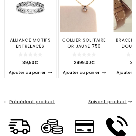
ALLIANCE MOTIFS
COLLIER SOLITAIRE
BRACEL
ENTRELACÉS
OR JAUNE 750
DOUB
ARGENT 925
MILLIÈMES &
COUTU
RHODIÉ
DIAMANT
39,90
€
2999,00
€
39
Ajouter au panier
Ajouter au panier
Ajouter 
Précédent product
Suivant product